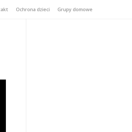
takt
Ochrona dzieci
Grupy domowe