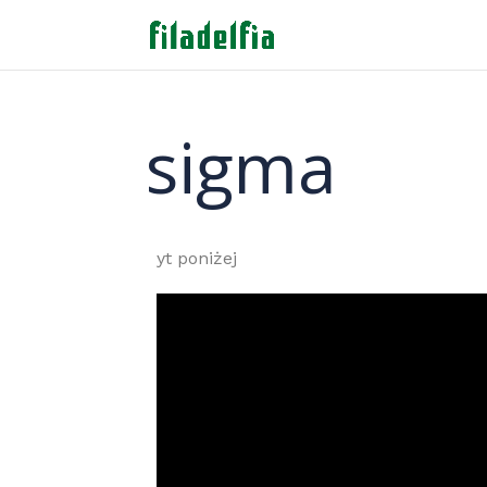
sigma
yt poniżej