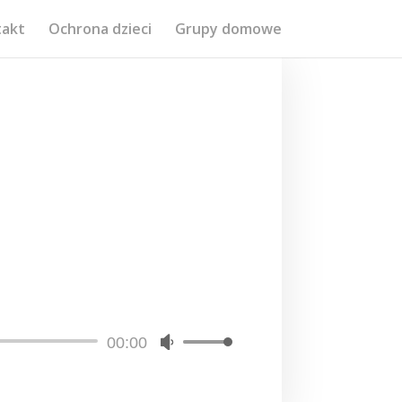
takt
Ochrona dzieci
Grupy domowe
00:00
Używaj
strzałek
do