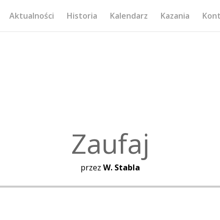
Aktualności
Historia
Kalendarz
Kazania
Kon
Zaufaj
przez
W. Stabla
Odtwarzacz
plików
dźwiękowych