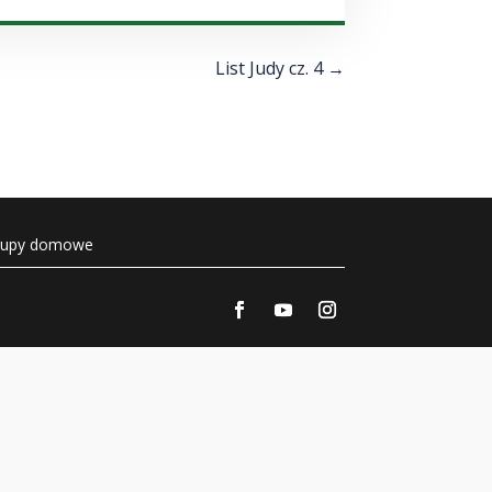
góry/do
dołu
aby
List Judy cz. 4
→
zwiększyć
lub
zmniejszyć
głośność.
rupy domowe