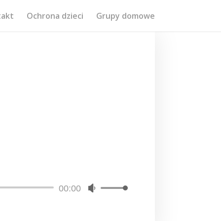
takt
Ochrona dzieci
Grupy domowe
00:00
Używaj
strzałek
do