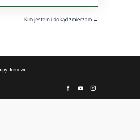
góry/do
dołu
aby
Kim jestem i dokąd zmierzam
→
zwiększyć
lub
zmniejszyć
głośność.
rupy domowe