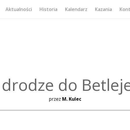
Aktualności
Historia
Kalendarz
Kazania
Kon
drodze do Betle
przez
M. Kulec
Odtwarzacz
plików
dźwiękowych