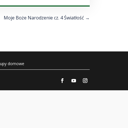
góry/do
dołu
aby
Moje Boże Narodzenie cz. 4 Światłość
→
zwiększyć
lub
zmniejszyć
głośność.
rupy domowe