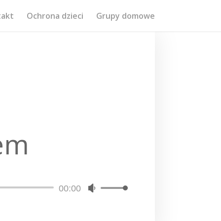
takt
Ochrona dzieci
Grupy domowe
jem
00:00
Używaj
strzałek
do