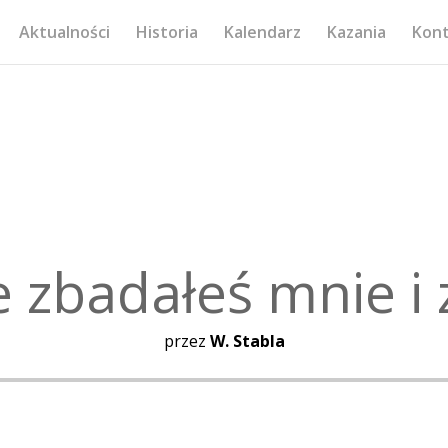
Aktualności
Historia
Kalendarz
Kazania
Kon
 zbadałeś mnie i
przez
W. Stabla
Odtwarzacz
plików
dźwiękowych