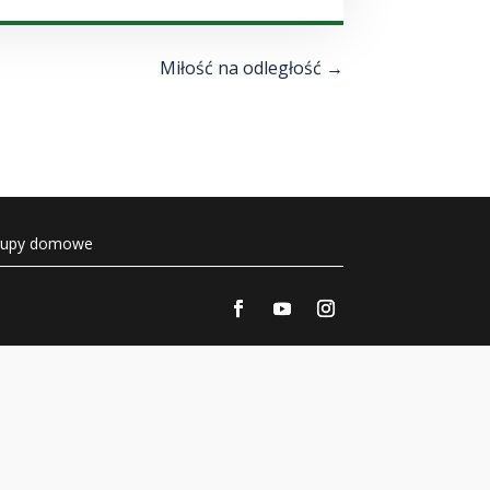
góry/do
dołu
aby
Miłość na odległość
→
zwiększyć
lub
zmniejszyć
głośność.
rupy domowe