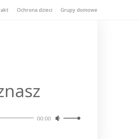
takt
Ochrona dzieci
Grupy domowe
 znasz
00:00
Używaj
strzałek
do