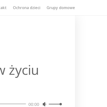
takt
Ochrona dzieci
Grupy domowe
w życiu
00:00
Używaj