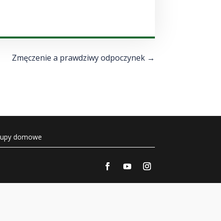
strzałek
do
góry/do
dołu
aby
Zmęczenie a prawdziwy odpoczynek
→
zwiększyć
lub
zmniejszyć
głośność.
rupy domowe