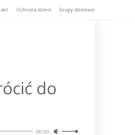
takt
Ochrona dzieci
Grupy domowe
rócić do
00:00
Używaj