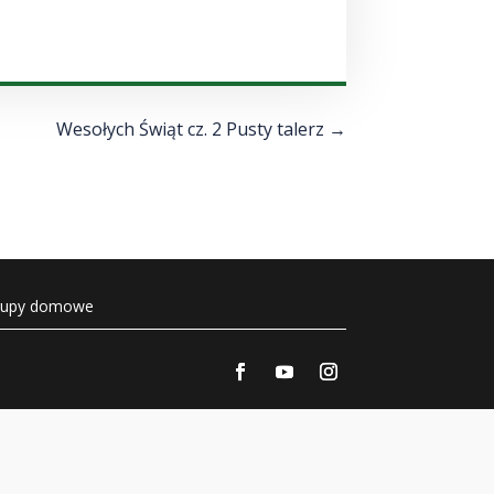
strzałek
do
góry/do
dołu
aby
Wesołych Świąt cz. 2 Pusty talerz
→
zwiększyć
lub
zmniejszyć
głośność.
rupy domowe