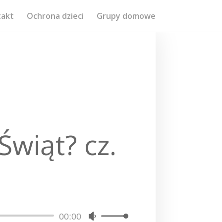
takt
Ochrona dzieci
Grupy domowe
wiąt? cz.
00:00
Używaj